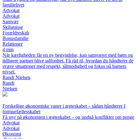
familielivet
Advokat
Advokat
Samvær
Skilsmisse
Forældreskab
Bonusfamilie
Relationer
4 min
Når kærligheden får en ny begyndelse, kan samværet med børn og
tidligere partner blive udfordret. Få råd til, hvordan du håndterer de
svære situationer med respekt, tålmodighed og fokus på barnets
trivsel.
Randi Nielsen
Randi
Nielsen
Forskellige økonomiske vaner i ægteskabet – sådan håndterer I
formuefællesskabet
Få styr på økonomien i ægteskabet – og undgå konflikter om penge
Advokat
Advokat
Økonomi