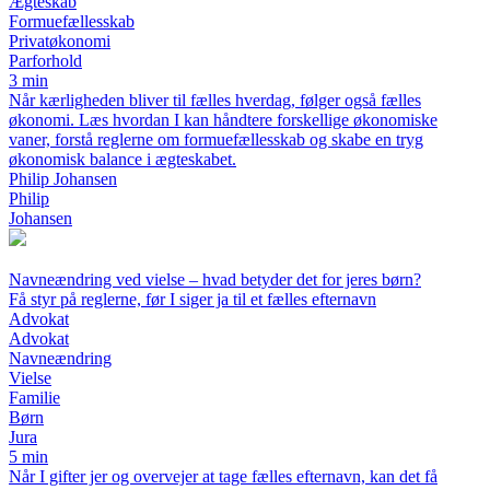
Ægteskab
Formuefællesskab
Privatøkonomi
Parforhold
3 min
Når kærligheden bliver til fælles hverdag, følger også fælles
økonomi. Læs hvordan I kan håndtere forskellige økonomiske
vaner, forstå reglerne om formuefællesskab og skabe en tryg
økonomisk balance i ægteskabet.
Philip Johansen
Philip
Johansen
Navneændring ved vielse – hvad betyder det for jeres børn?
Få styr på reglerne, før I siger ja til et fælles efternavn
Advokat
Advokat
Navneændring
Vielse
Familie
Børn
Jura
5 min
Når I gifter jer og overvejer at tage fælles efternavn, kan det få