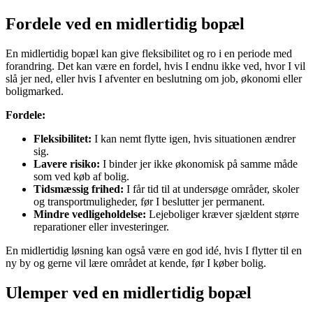
Fordele ved en midlertidig bopæl
En midlertidig bopæl kan give fleksibilitet og ro i en periode med
forandring. Det kan være en fordel, hvis I endnu ikke ved, hvor I vil
slå jer ned, eller hvis I afventer en beslutning om job, økonomi eller
boligmarked.
Fordele:
Fleksibilitet:
I kan nemt flytte igen, hvis situationen ændrer
sig.
Lavere risiko:
I binder jer ikke økonomisk på samme måde
som ved køb af bolig.
Tidsmæssig frihed:
I får tid til at undersøge områder, skoler
og transportmuligheder, før I beslutter jer permanent.
Mindre vedligeholdelse:
Lejeboliger kræver sjældent større
reparationer eller investeringer.
En midlertidig løsning kan også være en god idé, hvis I flytter til en
ny by og gerne vil lære området at kende, før I køber bolig.
Ulemper ved en midlertidig bopæl