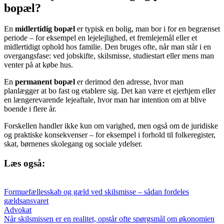
bopæl?
En
midlertidig bopæl
er typisk en bolig, man bor i for en begrænset
periode – for eksempel en lejelejlighed, et fremlejemål eller et
midlertidigt ophold hos familie. Den bruges ofte, når man står i en
overgangsfase: ved jobskifte, skilsmisse, studiestart eller mens man
venter på at købe hus.
En
permanent bopæl
er derimod den adresse, hvor man
planlægger at bo fast og etablere sig. Det kan være et ejerhjem eller
en længerevarende lejeaftale, hvor man har intention om at blive
boende i flere år.
Forskellen handler ikke kun om varighed, men også om de juridiske
og praktiske konsekvenser – for eksempel i forhold til folkeregister,
skat, børnenes skolegang og sociale ydelser.
Læs også:
Formuefællesskab og gæld ved skilsmisse – sådan fordeles
gældsansvaret
Advokat
Når skilsmissen er en realitet, opstår ofte spørgsmål om økonomien