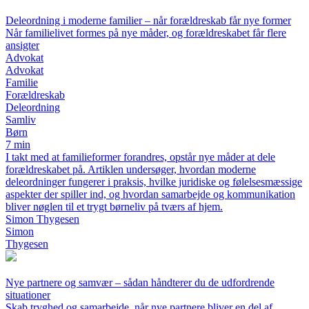
Deleordning i moderne familier – når forældreskab får nye former
Når familielivet formes på nye måder, og forældreskabet får flere
ansigter
Advokat
Advokat
Familie
Forældreskab
Deleordning
Samliv
Børn
7 min
I takt med at familieformer forandres, opstår nye måder at dele
forældreskabet på. Artiklen undersøger, hvordan moderne
deleordninger fungerer i praksis, hvilke juridiske og følelsesmæssige
aspekter der spiller ind, og hvordan samarbejde og kommunikation
bliver nøglen til et trygt børneliv på tværs af hjem.
Simon Thygesen
Simon
Thygesen
Nye partnere og samvær – sådan håndterer du de udfordrende
situationer
Skab tryghed og samarbejde, når nye partnere bliver en del af