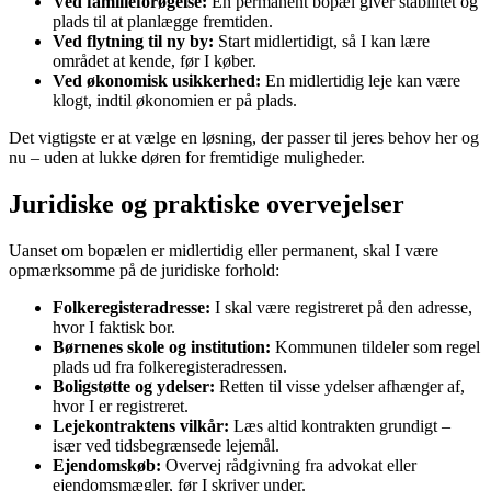
Ved familieforøgelse:
En permanent bopæl giver stabilitet og
plads til at planlægge fremtiden.
Ved flytning til ny by:
Start midlertidigt, så I kan lære
området at kende, før I køber.
Ved økonomisk usikkerhed:
En midlertidig leje kan være
klogt, indtil økonomien er på plads.
Det vigtigste er at vælge en løsning, der passer til jeres behov her og
nu – uden at lukke døren for fremtidige muligheder.
Juridiske og praktiske overvejelser
Uanset om bopælen er midlertidig eller permanent, skal I være
opmærksomme på de juridiske forhold:
Folkeregisteradresse:
I skal være registreret på den adresse,
hvor I faktisk bor.
Børnenes skole og institution:
Kommunen tildeler som regel
plads ud fra folkeregisteradressen.
Boligstøtte og ydelser:
Retten til visse ydelser afhænger af,
hvor I er registreret.
Lejekontraktens vilkår:
Læs altid kontrakten grundigt –
især ved tidsbegrænsede lejemål.
Ejendomskøb:
Overvej rådgivning fra advokat eller
ejendomsmægler, før I skriver under.