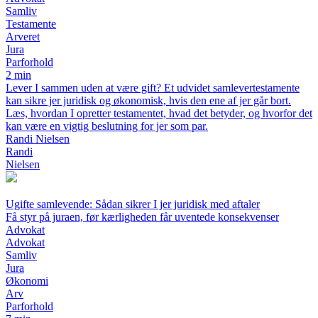
Samliv
Testamente
Arveret
Jura
Parforhold
2 min
Lever I sammen uden at være gift? Et udvidet samlevertestamente
kan sikre jer juridisk og økonomisk, hvis den ene af jer går bort.
Læs, hvordan I opretter testamentet, hvad det betyder, og hvorfor det
kan være en vigtig beslutning for jer som par.
Randi Nielsen
Randi
Nielsen
Ugifte samlevende: Sådan sikrer I jer juridisk med aftaler
Få styr på juraen, før kærligheden får uventede konsekvenser
Advokat
Advokat
Samliv
Jura
Økonomi
Arv
Parforhold