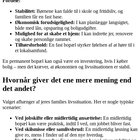
Fordele:
Stabilitet:
Børnene kan falde til i skole og fritidsliv, og
familien får en fast base.
Økonomisk forudsigelighed:
I kan planlægge langsigtet,
både med lån, opsparing og boligudgifter.
Mulighed for at skabe et hjem:
I kan indrette jer, renovere
og skabe personlige rammer.
Tilhørsforhold:
En fast bopæl styrker følelsen af at høre til i
et lokalsamfund.
En permanent bopæl kan også være en investering, hvis I køber
bolig – men det kræver, at økonomien og livssituationen er stabil.
Hvornår giver det ene mere mening end
det andet?
Valget afhænger af jeres families livssituation. Her er nogle typiske
scenarier:
Ved jobskifte eller midlertidig ansættelse:
En midlertidig
bopæl kan være praktisk, indtil I ved, om jobbet bliver fast.
Ved skilsmisse eller samlivsbrud:
En midlertidig løsning kan
give ro, mens I finder ud af den nye hverdag.