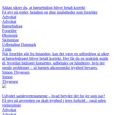
Sådan sikrer du, at børnebidrag bliver betalt korrekt
Få styr på regler, betaling og dine muligheder som forælder
Advokat
Advokat
Børnebidrag
Forældre
Økonomi
Skilsmisse
Udbetaling Danmark
3 min
Når forældre går fra hinanden, kan det være en udfordring at sikre,
at børnebidraget bliver betalt korrekt. Her får du en praktisk guide
til, hvordan bidraget fastsættes, udbetales og håndteres, hvis der
opstår problemer – så barnets økonomiske tryghed bevares.
Simon Thygesen
Simon
Thygesen
Udvidet samlevertestamente – hvad betyder det for jer som par?
Få styr på arveretten og skab tryghed i jeres forhold – også uden
vielsesringe
Advokat
Advokat