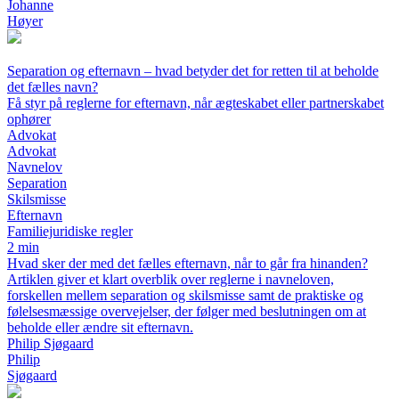
Johanne
Høyer
Separation og efternavn – hvad betyder det for retten til at beholde
det fælles navn?
Få styr på reglerne for efternavn, når ægteskabet eller partnerskabet
ophører
Advokat
Advokat
Navnelov
Separation
Skilsmisse
Efternavn
Familiejuridiske regler
2 min
Hvad sker der med det fælles efternavn, når to går fra hinanden?
Artiklen giver et klart overblik over reglerne i navneloven,
forskellen mellem separation og skilsmisse samt de praktiske og
følelsesmæssige overvejelser, der følger med beslutningen om at
beholde eller ændre sit efternavn.
Philip Sjøgaard
Philip
Sjøgaard