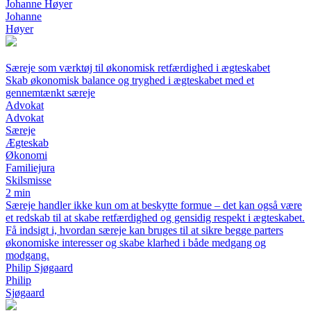
Johanne Høyer
Johanne
Høyer
Særeje som værktøj til økonomisk retfærdighed i ægteskabet
Skab økonomisk balance og tryghed i ægteskabet med et
gennemtænkt særeje
Advokat
Advokat
Særeje
Ægteskab
Økonomi
Familiejura
Skilsmisse
2 min
Særeje handler ikke kun om at beskytte formue – det kan også være
et redskab til at skabe retfærdighed og gensidig respekt i ægteskabet.
Få indsigt i, hvordan særeje kan bruges til at sikre begge parters
økonomiske interesser og skabe klarhed i både medgang og
modgang.
Philip Sjøgaard
Philip
Sjøgaard