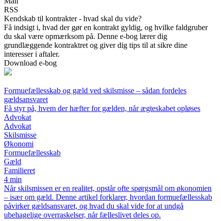
Mail
RSS
Kendskab til kontrakter - hvad skal du vide?
Få indsigt i, hvad der gør en kontrakt gyldig, og hvilke faldgruber
du skal være opmærksom på. Denne e-bog lærer dig
grundlæggende kontraktret og giver dig tips til at sikre dine
interesser i aftaler.
Download e-bog
Formuefællesskab og gæld ved skilsmisse – sådan fordeles
gældsansvaret
Få styr på, hvem der hæfter for gælden, når ægteskabet opløses
Advokat
Advokat
Skilsmisse
Økonomi
Formuefællesskab
Gæld
Familieret
4 min
Når skilsmissen er en realitet, opstår ofte spørgsmål om økonomien
– især om gæld. Denne artikel forklarer, hvordan formuefællesskab
påvirker gældsansvaret, og hvad du skal vide for at undgå
ubehagelige overraskelser, når fælleslivet deles op.