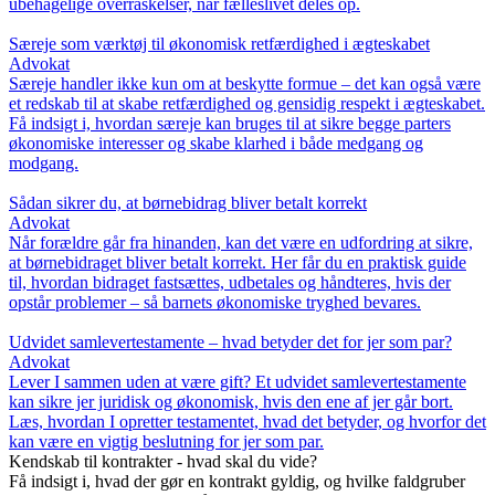
ubehagelige overraskelser, når fælleslivet deles op.
Særeje som værktøj til økonomisk retfærdighed i ægteskabet
Advokat
Særeje handler ikke kun om at beskytte formue – det kan også være
et redskab til at skabe retfærdighed og gensidig respekt i ægteskabet.
Få indsigt i, hvordan særeje kan bruges til at sikre begge parters
økonomiske interesser og skabe klarhed i både medgang og
modgang.
Sådan sikrer du, at børnebidrag bliver betalt korrekt
Advokat
Når forældre går fra hinanden, kan det være en udfordring at sikre,
at børnebidraget bliver betalt korrekt. Her får du en praktisk guide
til, hvordan bidraget fastsættes, udbetales og håndteres, hvis der
opstår problemer – så barnets økonomiske tryghed bevares.
Udvidet samlevertestamente – hvad betyder det for jer som par?
Advokat
Lever I sammen uden at være gift? Et udvidet samlevertestamente
kan sikre jer juridisk og økonomisk, hvis den ene af jer går bort.
Læs, hvordan I opretter testamentet, hvad det betyder, og hvorfor det
kan være en vigtig beslutning for jer som par.
Kendskab til kontrakter - hvad skal du vide?
Få indsigt i, hvad der gør en kontrakt gyldig, og hvilke faldgruber