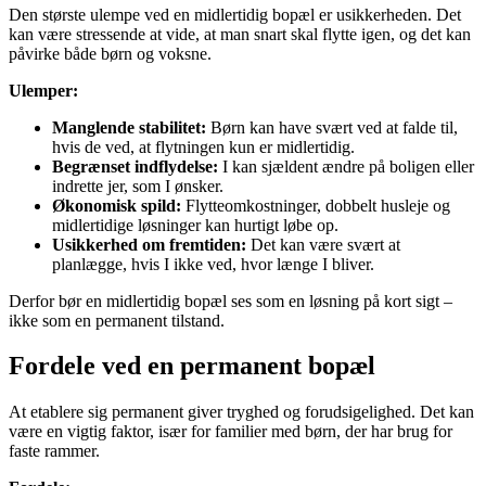
Den største ulempe ved en midlertidig bopæl er usikkerheden. Det
kan være stressende at vide, at man snart skal flytte igen, og det kan
påvirke både børn og voksne.
Ulemper:
Manglende stabilitet:
Børn kan have svært ved at falde til,
hvis de ved, at flytningen kun er midlertidig.
Begrænset indflydelse:
I kan sjældent ændre på boligen eller
indrette jer, som I ønsker.
Økonomisk spild:
Flytteomkostninger, dobbelt husleje og
midlertidige løsninger kan hurtigt løbe op.
Usikkerhed om fremtiden:
Det kan være svært at
planlægge, hvis I ikke ved, hvor længe I bliver.
Derfor bør en midlertidig bopæl ses som en løsning på kort sigt –
ikke som en permanent tilstand.
Fordele ved en permanent bopæl
At etablere sig permanent giver tryghed og forudsigelighed. Det kan
være en vigtig faktor, især for familier med børn, der har brug for
faste rammer.