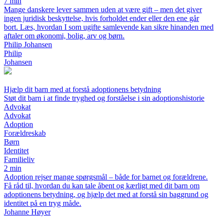
7 min
Mange danskere lever sammen uden at være gift – men det giver
ingen juridisk beskyttelse, hvis forholdet ender eller den ene går
bort. Læs, hvordan I som ugifte samlevende kan sikre hinanden med
aftaler om økonomi, bolig, arv og børn.
Philip Johansen
Philip
Johansen
Hjælp dit barn med at forstå adoptionens betydning
Støt dit barn i at finde tryghed og forståelse i sin adoptionshistorie
Advokat
Advokat
Adoption
Forældreskab
Børn
Identitet
Familieliv
2 min
Adoption rejser mange spørgsmål – både for barnet og forældrene.
Få råd til, hvordan du kan tale åbent og kærligt med dit barn om
adoptionens betydning, og hjælp det med at forstå sin baggrund og
identitet på en tryg måde.
Johanne Høyer