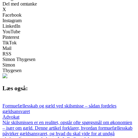
Del med omtanke
X
Facebook
Instagram
LinkedIn
YouTube
Pinterest
TikTok
Mail
RSS
Simon Thygesen
Simon
Thygesen
Læs også:
Formuefællesskab og gæld ved skilsmisse – sådan fordeles
gældsansvaret
Advokat
Når skilsmissen er en realitet, opstår ofte spørgsmål om økonomien
– især om gæld. Denne artikel forklarer, hvordan formuefællesskab
påvirker gældsansvaret, og hvad du skal vide for at undgå