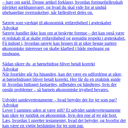
– især om gæld. Denne artikel forklarer, hvordan formuefællesskab
påvirker gældsansvaret, og hvad du skal vide for at undgå
ubehagelige overraskelser, når fælleslivet deles op.
Særeje som værktøj til økonomisk retfærdighed i ægteskabet
Advokat
Særeje handler ikke kun om at beskytte formue – det kan også være
et redskab til at skabe retfærdighed og gensidig respekt i ægteskabet.
Få indsigt i, hvordan særeje kan bruges til at sikre begge parters
økonomiske interesser og skabe klarhed i både medgang og
modgang.
Sådan sikrer du, at børnebidrag bliver betalt korrekt
Advokat
Når forældre går fra hinanden, kan det være en udfordring at sikre,
at børnebidraget bliver betalt korrekt. Her får du en praktisk guide
til, hvordan bidraget fastsættes, udbetales og håndteres, hvis der
opstår problemer – så barnets økonomiske tryghed bevares.
Udvidet samlevertestamente – hvad betyder det for jer som par?
Advokat
Lever I sammen uden at være gift? Et udvidet samlevertestamente
kan sikre jer juridisk og økonomisk, hvis den ene af jer går bort.
Læs, hvordan I opretter testamentet, hvad det betyder, og hvorfor det
kan være en vigtig beslutning for jer som par.